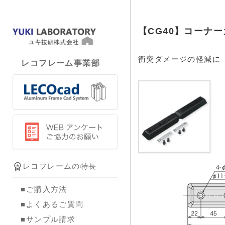
【CG40】コーナ
衝突ダメージの軽減に
レコフレーム事業部
workspace_premium
レコフレームの特長
■ご購入方法
■よくあるご質問
■サンプル請求