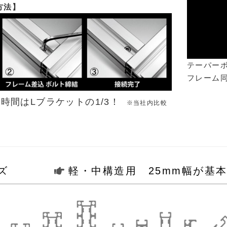
方法】
テーパー
フレーム
時間はLブラケットの1/3！
※当社内比較
5シリーズ
軽・中構造用 25mm幅が基