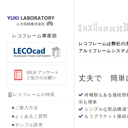
レコフレーム事業部
レコフレームは弊社の
アルミフレームシステ
丈夫で 簡単
workspace_premium
レコフレームの特長
何種類もある接続部
示も簡単
■ご購入方法
シンプルな部品構成
もうブラケット接続
■よくあるご質問
■サンプル請求